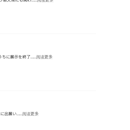
流
新
総
製
合
品
展
発
出
表
展
会
報
実
告
施
報
：
うちに展示を終了……
阅读更多
告
国
際
ロ
ボ
ッ
ト
展
（iREX2025）
出
：
」に出展い……
阅读更多
展
国
報
際
告