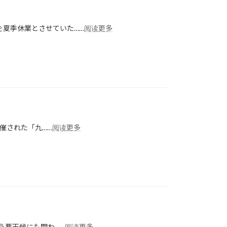
：
を夏季休業とさせていた……
阅读更多
2026
年
夏
季
休
業
の
お
知
：
開催された「九……
阅读更多
ら
東
せ
ア
ジ
ア・
九
州
国
際
物
：
う悪天候にも関わ……
阅读更多