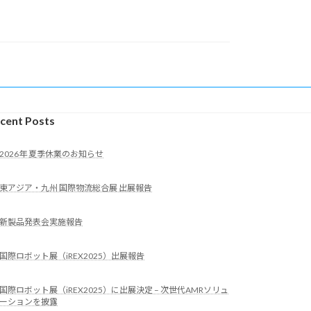
ロ
ボ
ッ
ト
展
（iREX2025）
に
出
展
cent Posts
決
定
–
2026年 夏季休業のお知らせ
次
世
東アジア・九州 国際物流総合展 出展報告
代
AMR
ソ
新製品発表会実施報告
リ
ュ
国際ロボット展（iREX2025）出展報告
ー
シ
ョ
国際ロボット展（iREX2025）に出展決定 – 次世代AMRソリュ
ーションを披露
ン