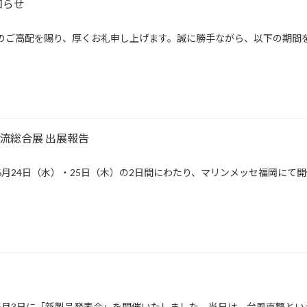
知らせ
別のご高配を賜り、厚くお礼申し上げます。誠に勝手ながら、以下の期間
流総合展 出展報告
年6月24日（水）・25日（木）の2日間にわたり、マリンメッセ福岡にて
6年6月3日に「新製品発表会」を開催いたしました。当日は、台風直撃とい