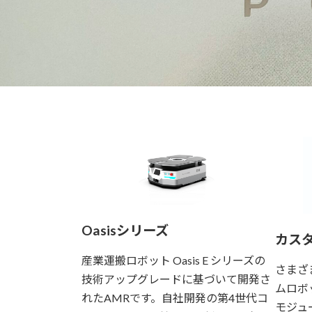
Oasisシリーズ
カス
産業運搬ロボット Oasis E シリーズの
さまざ
技術アップグレードに基づいて開発さ
ムロボ
れたAMRです。自社開発の第4世代コ
モジュ